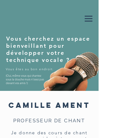
Vous cherchez un espace
bienveillant pour
développer votre
technique vocale ?
​Vous êtes au bon endroit.
(Oui, même vous qui chantez
sous la douche mais n'osez pas
devant vos amis !)
Camille Ament
PROFESSEUR DE CHANT
Je donne des cours de chant